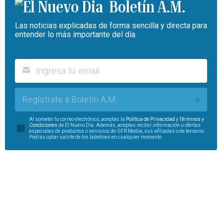
Boletín A.M.
Las noticias explicadas de forma sencilla y directa para
entender lo más importante del día.
Regístrate a Boletín A.M.
Al someter tu correo electrónico, aceptas la
Política de Privacidad
y
Términos y
Condiciones
de El Nuevo Día. Además, aceptas recibir información u ofertas
especiales de productos o servicios de GFR Media, sus afiliadas o de terceros.
Podrás optar salirte de los boletines en cualquier momento.