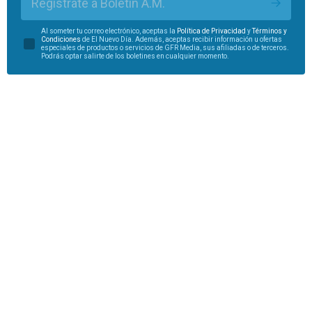
Regístrate a Boletín A.M.
Al someter tu correo electrónico, aceptas la
Política de Privacidad
y
Términos y
Condiciones
de El Nuevo Día. Además, aceptas recibir información u ofertas
especiales de productos o servicios de GFR Media, sus afiliadas o de terceros.
Podrás optar salirte de los boletines en cualquier momento.