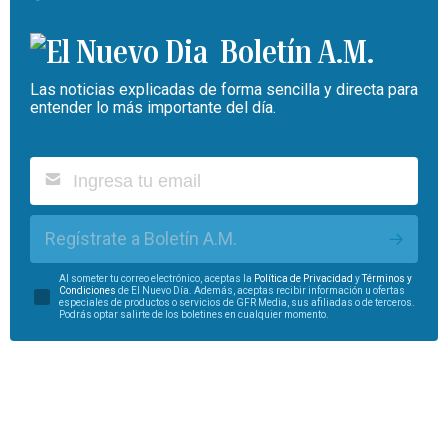
Boletín A.M.
Las noticias explicadas de forma sencilla y directa para
entender lo más importante del día.
Regístrate a Boletín A.M.
Al someter tu correo electrónico, aceptas la
Política de Privacidad
y
Términos y
Condiciones
de El Nuevo Día. Además, aceptas recibir información u ofertas
especiales de productos o servicios de GFR Media, sus afiliadas o de terceros.
Podrás optar salirte de los boletines en cualquier momento.