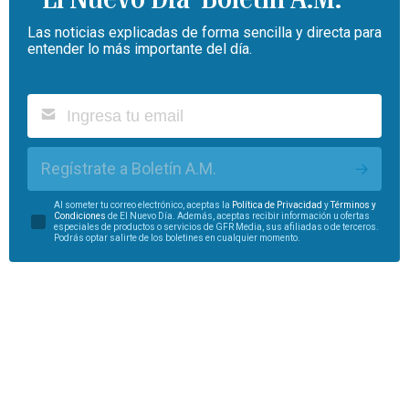
Las noticias explicadas de forma sencilla y directa para
entender lo más importante del día.
Regístrate a Boletín A.M.
Al someter tu correo electrónico, aceptas la
Política de Privacidad
y
Términos y
Condiciones
de El Nuevo Día. Además, aceptas recibir información u ofertas
especiales de productos o servicios de GFR Media, sus afiliadas o de terceros.
Podrás optar salirte de los boletines en cualquier momento.