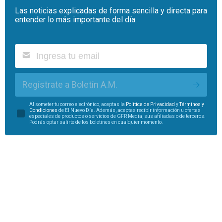
Las noticias explicadas de forma sencilla y directa para
entender lo más importante del día.
Regístrate a Boletín A.M.
Al someter tu correo electrónico, aceptas la
Política de Privacidad
y
Términos y
Condiciones
de El Nuevo Día. Además, aceptas recibir información u ofertas
especiales de productos o servicios de GFR Media, sus afiliadas o de terceros.
Podrás optar salirte de los boletines en cualquier momento.