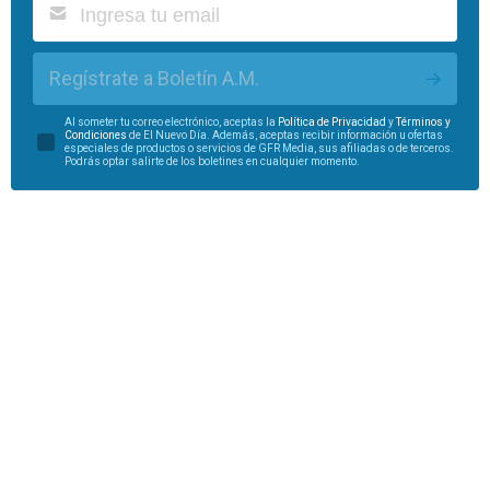
Regístrate a Boletín A.M.
Al someter tu correo electrónico, aceptas la
Política de Privacidad
y
Términos y
Condiciones
de El Nuevo Día. Además, aceptas recibir información u ofertas
especiales de productos o servicios de GFR Media, sus afiliadas o de terceros.
Podrás optar salirte de los boletines en cualquier momento.