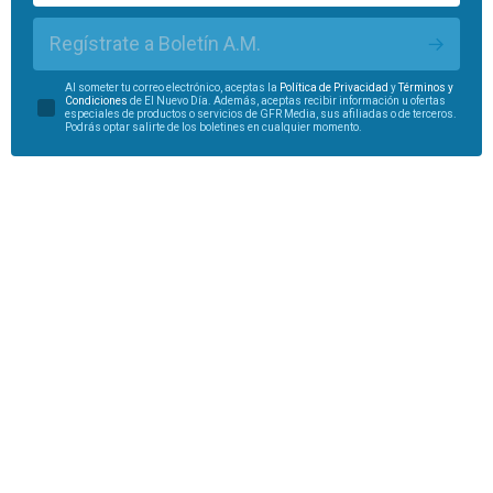
Regístrate a Boletín A.M.
Al someter tu correo electrónico, aceptas la
Política de Privacidad
y
Términos y
Condiciones
de El Nuevo Día. Además, aceptas recibir información u ofertas
especiales de productos o servicios de GFR Media, sus afiliadas o de terceros.
Podrás optar salirte de los boletines en cualquier momento.