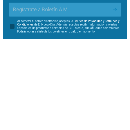
Regístrate a Boletín A.M.
Al someter tu correo electrónico, aceptas la
Política de Privacidad
y
Términos y
Condiciones
de El Nuevo Día. Además, aceptas recibir información u ofertas
especiales de productos o servicios de GFR Media, sus afiliadas o de terceros.
Podrás optar salirte de los boletines en cualquier momento.