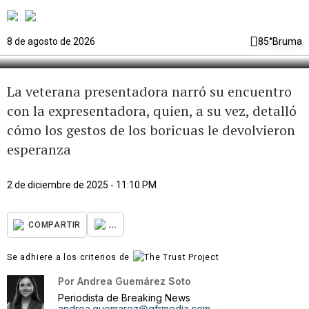
en la cárcel: “Había cucarachas
por todos lados”
8 de agosto de 2026
85°
Bruma
La veterana presentadora narró su encuentro
con la expresentadora, quien, a su vez, detalló
cómo los gestos de los boricuas le devolvieron
esperanza
2 de diciembre de 2025 - 11:10 PM
...
COMPARTIR
Se adhiere a los criterios de
Por
Andrea Guemárez Soto
Periodista de Breaking News
andrea.guemarez@gfrmedia.com