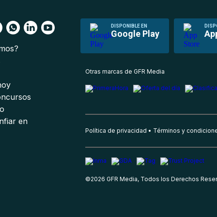
DISPONIBLE EN
DISP
Google Play
Ap
omos?
s
Otras marcas de GFR Media
 hoy
oncursos
io
nfiar en
Política de privacidad
Términos y condicion
©
2026
GFR Media, Todos los Derechos Rese