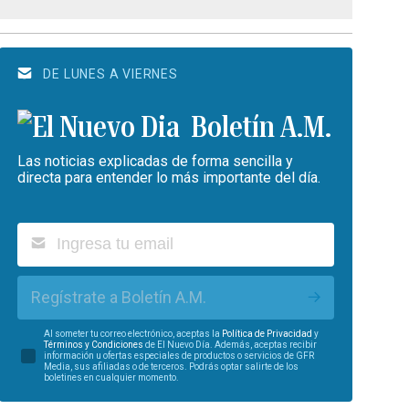
DE LUNES A VIERNES
Boletín A.M.
Las noticias explicadas de forma sencilla y
directa para entender lo más importante del día.
Regístrate a Boletín A.M.
Al someter tu correo electrónico, aceptas la
Política de Privacidad
y
Términos y Condiciones
de El Nuevo Día. Además, aceptas recibir
información u ofertas especiales de productos o servicios de GFR
Media, sus afiliadas o de terceros. Podrás optar salirte de los
boletines en cualquier momento.