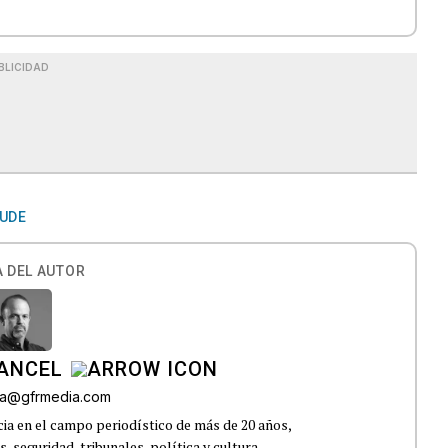
BLICIDAD
UDE
 DEL AUTOR
CANCEL
roa@gfrmedia.com
ia en el campo periodístico de más de 20 años,
 seguridad, tribunales, política y cultura.