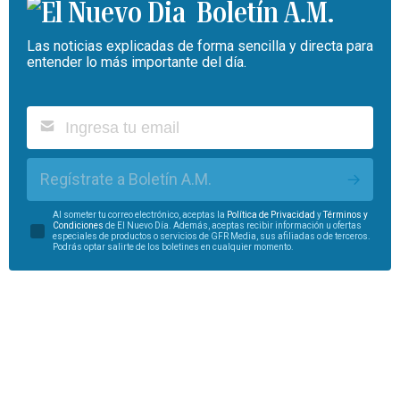
Boletín A.M.
Las noticias explicadas de forma sencilla y directa para
entender lo más importante del día.
Regístrate a Boletín A.M.
Al someter tu correo electrónico, aceptas la
Política de Privacidad
y
Términos y
Condiciones
de El Nuevo Día. Además, aceptas recibir información u ofertas
especiales de productos o servicios de GFR Media, sus afiliadas o de terceros.
Podrás optar salirte de los boletines en cualquier momento.