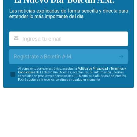
Las noticias explicadas de forma sencilla y directa para
entender lo más importante del día.
Regístrate a Boletín A.M.
Al someter tu correo electrónico, aceptas la
Política de Privacidad
y
Términos y
Condiciones
de El Nuevo Día. Además, aceptas recibir información u ofertas
especiales de productos o servicios de GFR Media, sus afiliadas o de terceros.
Podrás optar salirte de los boletines en cualquier momento.