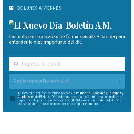
DE LUNES A VIERNES
Boletín A.M.
Las noticias explicadas de forma sencilla y directa para
entender lo más importante del día.
Regístrate a Boletín A.M.
Al someter tu correo electrónico, aceptas la
Política de Privacidad
y
Términos y
Condiciones
de El Nuevo Día. Además, aceptas recibir información u ofertas
especiales de productos o servicios de GFR Media, sus afiliadas o de terceros.
Podrás optar salirte de los boletines en cualquier momento.