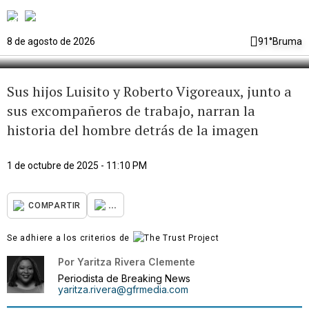
de un padre, un amigo y un ícono
que nunca se apaga
8 de agosto de 2026
91°
Bruma
Sus hijos Luisito y Roberto Vigoreaux, junto a
sus excompañeros de trabajo, narran la
historia del hombre detrás de la imagen
1 de octubre de 2025 - 11:10 PM
...
COMPARTIR
Se adhiere a los criterios de
Por
Yaritza Rivera Clemente
Periodista de Breaking News
yaritza.rivera@gfrmedia.com