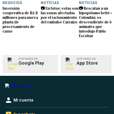
NEGOCIOS
NOTICIAS
NOTICIAS
Inversión
📷 En fotos: estas son
📷 Rescatan a un
cooperativa de $2.8
las zonas afectadas
hipopótamo bebé e
millones para nueva
por el racionamiento
Colombia: es
planta de
del embalse Carraízo
descendiente de lo
procesamiento de
animales que
carne
introdujo Pablo
Escobar
DISPONIBLE EN
DISPONIBLE EN
Google Play
App Store
Mi cuenta