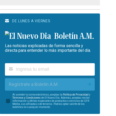
DE LUNES A VIERNES
Boletín A.M.
Las noticias explicadas de forma sencilla y
directa para entender lo más importante del día.
Regístrate a Boletín A.M.
Al someter tu correo electrónico, aceptas la
Política de Privacidad
y
Términos y Condiciones
de El Nuevo Día. Además, aceptas recibir
información u ofertas especiales de productos o servicios de GFR
Media, sus afiliadas o de terceros. Podrás optar salirte de los
boletines en cualquier momento.