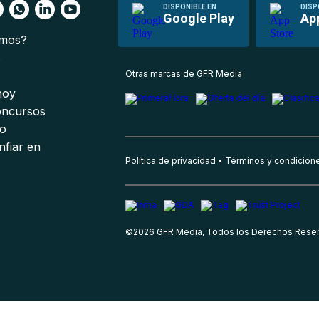
DISPONIBLE EN
DISP
Google Play
Ap
omos?
s
Otras marcas de GFR Media
 hoy
oncursos
io
nfiar en
Política de privacidad
Términos y condicion
©
2026
GFR Media, Todos los Derechos Rese