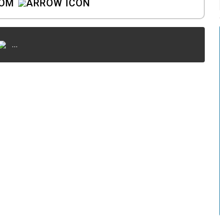
COM
...