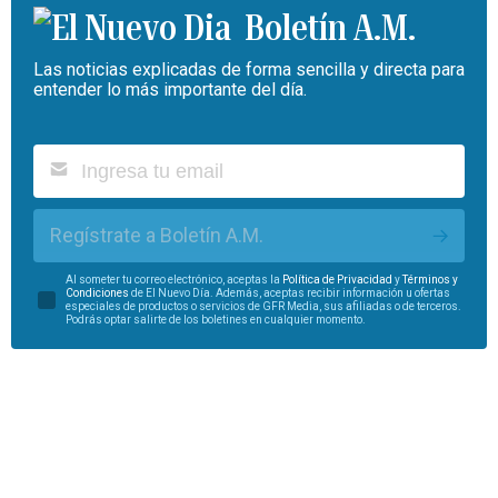
Boletín A.M.
Las noticias explicadas de forma sencilla y directa para
entender lo más importante del día.
Regístrate a Boletín A.M.
Al someter tu correo electrónico, aceptas la
Política de Privacidad
y
Términos y
Condiciones
de El Nuevo Día. Además, aceptas recibir información u ofertas
especiales de productos o servicios de GFR Media, sus afiliadas o de terceros.
Podrás optar salirte de los boletines en cualquier momento.