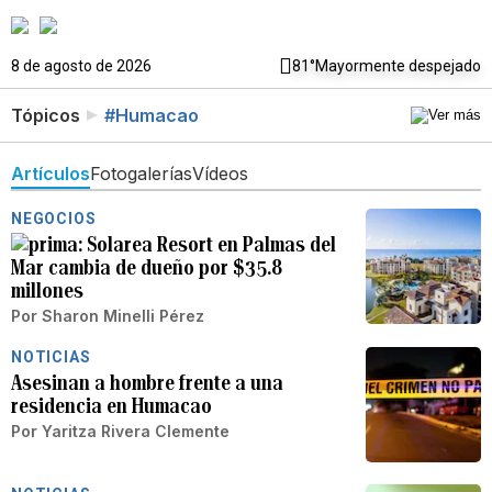
8 de agosto de 2026
81°
Mayormente despejado
Tópicos
#Humacao
Artículos
Fotogalerías
Vídeos
NEGOCIOS
Solarea Resort en Palmas del
Mar cambia de dueño por $35.8
millones
Por
Sharon Minelli Pérez
NOTICIAS
Asesinan a hombre frente a una
residencia en Humacao
Por
Yaritza Rivera Clemente