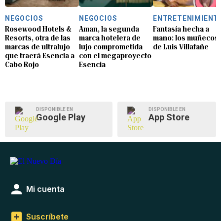
NEGOCIOS
NEGOCIOS
ENTRETENIMIENT
Rosewood Hotels &
Aman, la segunda
Fantasía hecha a
Resorts, otra de las
marca hotelera de
mano: los muñecos
marcas de ultralujo
lujo comprometida
de Luis Villafañe
que traerá Esencia a
con el megaproyecto
Cabo Rojo
Esencia
DISPONIBLE EN
DISPONIBLE EN
Google Play
App Store
Mi cuenta
Suscríbete