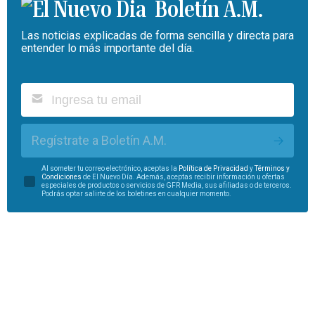
Boletín A.M.
Las noticias explicadas de forma sencilla y directa para
entender lo más importante del día.
Regístrate a Boletín A.M.
Al someter tu correo electrónico, aceptas la
Política de Privacidad
y
Términos y
Condiciones
de El Nuevo Día. Además, aceptas recibir información u ofertas
especiales de productos o servicios de GFR Media, sus afiliadas o de terceros.
Podrás optar salirte de los boletines en cualquier momento.