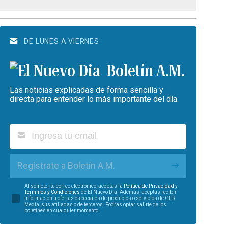
DE LUNES A VIERNES
Boletín A.M.
Las noticias explicadas de forma sencilla y
directa para entender lo más importante del día.
Regístrate a Boletín A.M.
Al someter tu correo electrónico, aceptas la
Política de Privacidad
y
Términos y Condiciones
de El Nuevo Día. Además, aceptas recibir
información u ofertas especiales de productos o servicios de GFR
Media, sus afiliadas o de terceros. Podrás optar salirte de los
boletines en cualquier momento.