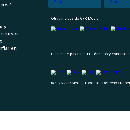
omos?
s
Otras marcas de GFR Media
 hoy
oncursos
io
nfiar en
Política de privacidad
Términos y condicion
©
2026
GFR Media, Todos los Derechos Rese