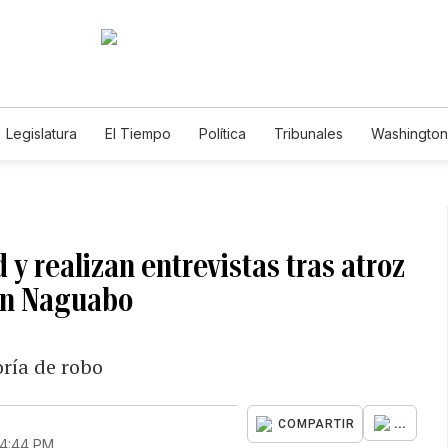
Legislatura
El Tiempo
Política
Tribunales
Washington 
e
y realizan entrevistas tras atroz
en Naguabo
oría de robo
...
COMPARTIR
 4:44 PM