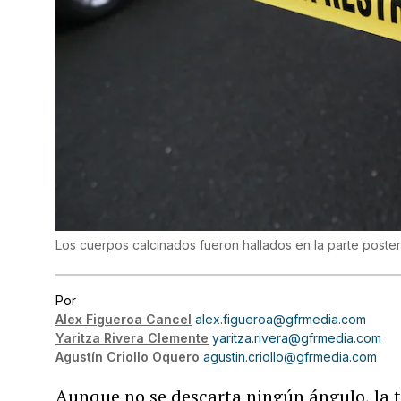
Los cuerpos calcinados fueron hallados en la parte poster
Por
Alex Figueroa Cancel
alex.figueroa@gfrmedia.com
Yaritza Rivera Clemente
yaritza.rivera@gfrmedia.com
Agustín Criollo Oquero
agustin.criollo@gfrmedia.com
Aunque no se descarta ningún ángulo, la t