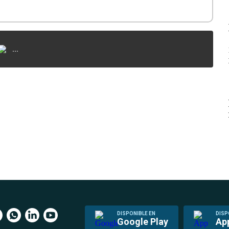
...
DISPONIBLE EN
DISP
Google Play
Ap