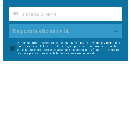
Regístrate a Boletín A.M.
Al someter tu correo electrónico, aceptas la
Política de Privacidad
y
Términos y
Condiciones
de El Nuevo Día. Además, aceptas recibir información u ofertas
especiales de productos o servicios de GFR Media, sus afiliadas o de terceros.
Podrás optar salirte de los boletines en cualquier momento.