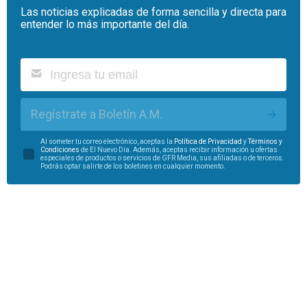
Las noticias explicadas de forma sencilla y directa para
entender lo más importante del día.
Regístrate a Boletín A.M.
Al someter tu correo electrónico, aceptas la
Política de Privacidad
y
Términos y
Condiciones
de El Nuevo Día. Además, aceptas recibir información u ofertas
especiales de productos o servicios de GFR Media, sus afiliadas o de terceros.
Podrás optar salirte de los boletines en cualquier momento.