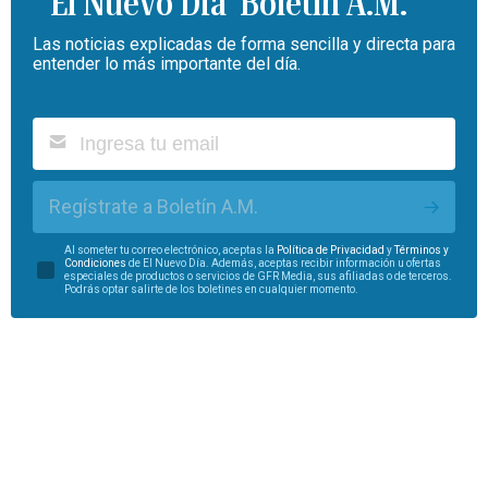
Boletín A.M.
Las noticias explicadas de forma sencilla y directa para
entender lo más importante del día.
Regístrate a Boletín A.M.
Al someter tu correo electrónico, aceptas la
Política de Privacidad
y
Términos y
Condiciones
de El Nuevo Día. Además, aceptas recibir información u ofertas
especiales de productos o servicios de GFR Media, sus afiliadas o de terceros.
Podrás optar salirte de los boletines en cualquier momento.