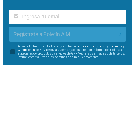
Regístrate a Boletín A.M.
Al someter tu correo electrónico, aceptas la
Política de Privacidad
y
Términos y
Condiciones
de El Nuevo Día. Además, aceptas recibir información u ofertas
especiales de productos o servicios de GFR Media, sus afiliadas o de terceros.
Podrás optar salirte de los boletines en cualquier momento.