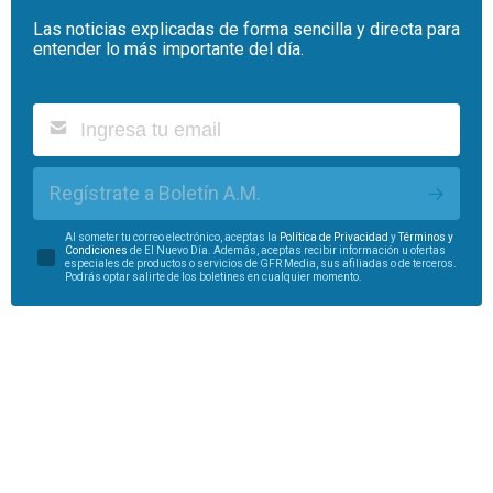
Las noticias explicadas de forma sencilla y directa para
entender lo más importante del día.
Regístrate a Boletín A.M.
Al someter tu correo electrónico, aceptas la
Política de Privacidad
y
Términos y
Condiciones
de El Nuevo Día. Además, aceptas recibir información u ofertas
especiales de productos o servicios de GFR Media, sus afiliadas o de terceros.
Podrás optar salirte de los boletines en cualquier momento.