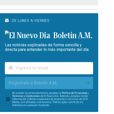
DE LUNES A VIERNES
Boletín A.M.
Las noticias explicadas de forma sencilla y
directa para entender lo más importante del día.
Regístrate a Boletín A.M.
Al someter tu correo electrónico, aceptas la
Política de Privacidad
y
Términos y Condiciones
de El Nuevo Día. Además, aceptas recibir
información u ofertas especiales de productos o servicios de GFR
Media, sus afiliadas o de terceros. Podrás optar salirte de los
boletines en cualquier momento.