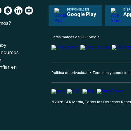
DISPONIBLE EN
DISP
Google Play
Ap
omos?
s
Otras marcas de GFR Media
 hoy
oncursos
io
nfiar en
Política de privacidad
Términos y condicion
©
2026
GFR Media, Todos los Derechos Rese