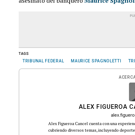
asesinato del banquero
Maurice Spagnol
PU
TAGS
TRIBUNAL FEDERAL
MAURICE SPAGNOLETTI
TR
ACERCA
ALEX FIGUEROA 
alex.figue
Alex Figueroa Cancel cuenta con una experienc
cubriendo diversos temas, incluyendo deportes,