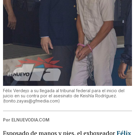
Félix Verdejo a su llegada al tribunal federal para el inicio del
juicio en su contra por el asesinato de Keishla Rodríguez.
(
tonito.zayas@gfmedia.com
)
Por
ELNUEVODIA.COM
Esposado de manos y pies, el exboxeador
Félix