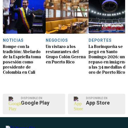
NOTICIAS
NEGOCIOS
DEPORTES
Rompe con la
Un vistazo a los
La Borinqueña se
tradición: Abelardo
restaurantes del
pegó en Santo
de la Espriella toma
Grupo Colón Gerena
Domingo 2026: un
posesión como
en Puerto Rico
repaso en imágene
presidente de
a las 34 medallas de
Colombia en Cali
oro de Puerto Rico
DISPONIBLE EN
DISPONIBLE EN
Google Play
App Store