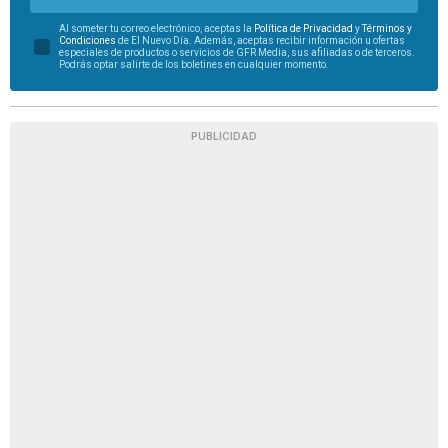
Al someter tu correo electrónico, aceptas la
Política de Privacidad
y
Términos y
Condiciones
de El Nuevo Día. Además, aceptas recibir información u ofertas
especiales de productos o servicios de GFR Media, sus afiliadas o de terceros.
Podrás optar salirte de los boletines en cualquier momento.
PUBLICIDAD