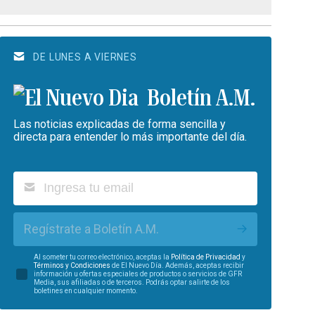
DE LUNES A VIERNES
Boletín A.M.
Las noticias explicadas de forma sencilla y
directa para entender lo más importante del día.
Regístrate a Boletín A.M.
Al someter tu correo electrónico, aceptas la
Política de Privacidad
y
Términos y Condiciones
de El Nuevo Día. Además, aceptas recibir
información u ofertas especiales de productos o servicios de GFR
Media, sus afiliadas o de terceros. Podrás optar salirte de los
boletines en cualquier momento.