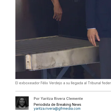
El exboxeador Félix Verdejo a su llegada al Tribunal fede
Por
Yaritza Rivera Clemente
Periodista de Breaking News
yaritza.rivera@gfrmedia.com