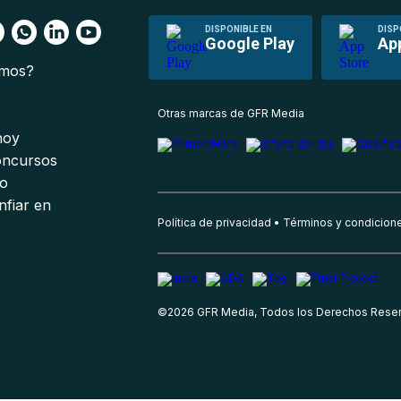
DISPONIBLE EN
DISP
Google Play
Ap
omos?
s
Otras marcas de GFR Media
 hoy
oncursos
io
nfiar en
Política de privacidad
Términos y condicion
©
2026
GFR Media, Todos los Derechos Rese