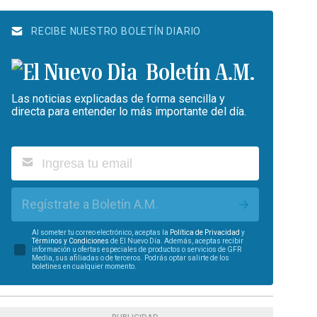
RECIBE NUESTRO BOLETÍN DIARIO
Boletín A.M.
Las noticias explicadas de forma sencilla y
directa para entender lo más importante del día.
Regístrate a Boletín A.M.
Al someter tu correo electrónico, aceptas la
Política de Privacidad
y
Términos y Condiciones
de El Nuevo Día. Además, aceptas recibir
información u ofertas especiales de productos o servicios de GFR
Media, sus afiliadas o de terceros. Podrás optar salirte de los
boletines en cualquier momento.