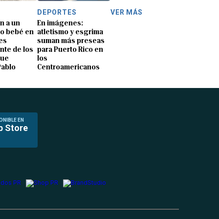
DEPORTES
VER MÁS
n a un
En imágenes:
o bebé en
atletismo y esgrima
es
suman más preseas
nte de los
para Puerto Rico en
que
los
Pablo
Centroamericanos
ONIBLE EN
p Store