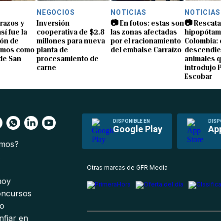
NEGOCIOS
NOTICIAS
NOTICIAS
brazos y
Inversión
📷 En fotos: estas son
📷 Rescata
sí fue la
cooperativa de $2.8
las zonas afectadas
hipopótam
ón de
millones para nueva
por el racionamiento
Colombia: 
amos como
planta de
del embalse Carraízo
descendie
de San
procesamiento de
animales 
carne
introdujo 
Escobar
DISPONIBLE EN
DISP
Google Play
Ap
omos?
s
Otras marcas de GFR Media
 hoy
oncursos
io
nfiar en