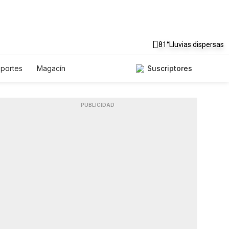
81°
Lluvias dispersas
portes
Magacín
Suscriptores
stronomía
De Viaje
asts
Horóscopos
Newsletters
PUBLICIDAD