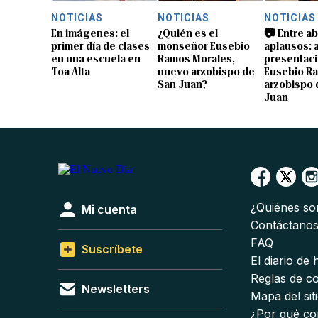
NOTICIAS
NOTICIAS
NOTICIAS
En imágenes: el
¿Quién es el
📷 Entre a
primer día de clases
monseñor Eusebio
aplausos: a
en una escuela en
Ramos Morales,
presentaci
Toa Alta
nuevo arzobispo de
Eusebio R
San Juan?
arzobispo 
Juan
¿Quiénes s
Mi cuenta
Contáctano
FAQ
Suscríbete
El diario de
Reglas de c
Newsletters
Mapa del sit
¿Por qué co