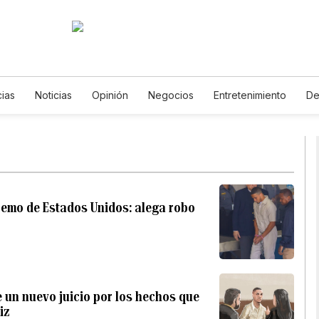
cias
Noticias
Opinión
Negocios
Entretenimiento
De
de Vida
Mundo
Estados Unidos
Ciencia y Ambiente
Ga
gía
Juegos
Lotería
Vídeos
Fotos
English
Podc
s
Especiales
premo de Estados Unidos: alega robo
e un nuevo juicio por los hechos que
iz