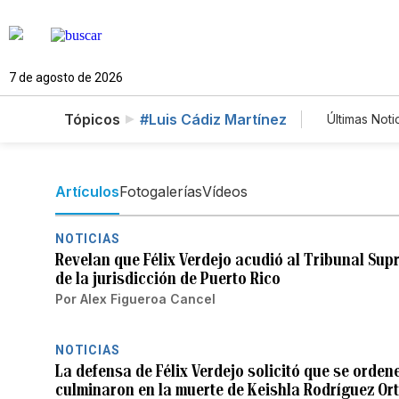
7 de agosto de 2026
Tópicos
#Luis Cádiz Martínez
Últimas Noti
Estilos 
Tecnolo
Feriado
Artículos
Fotogalerías
Vídeos
NOTICIAS
Revelan que Félix Verdejo acudió al Tribunal Su
de la jurisdicción de Puerto Rico
Por
Alex Figueroa Cancel
NOTICIAS
La defensa de Félix Verdejo solicitó que se orden
culminaron en la muerte de Keishla Rodríguez Ort