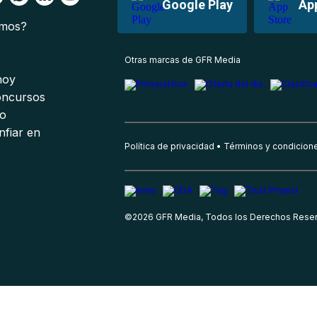
Google Play
Ap
omos?
s
Otras marcas de GFR Media
 hoy
oncursos
io
nfiar en
Política de privacidad
Términos y condicion
©
2026
GFR Media, Todos los Derechos Rese