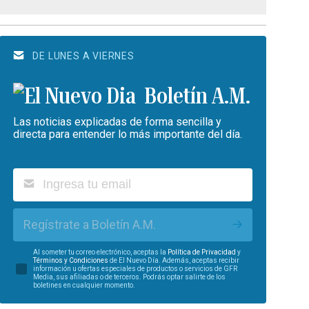
DE LUNES A VIERNES
Boletín A.M.
Las noticias explicadas de forma sencilla y
directa para entender lo más importante del día.
Regístrate a Boletín A.M.
Al someter tu correo electrónico, aceptas la
Política de Privacidad
y
Términos y Condiciones
de El Nuevo Día. Además, aceptas recibir
información u ofertas especiales de productos o servicios de GFR
Media, sus afiliadas o de terceros. Podrás optar salirte de los
boletines en cualquier momento.