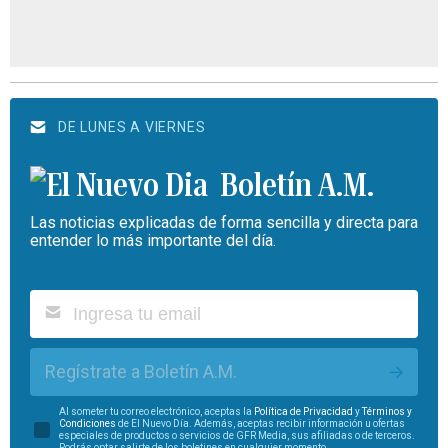
DE LUNES A VIERNES
Boletín A.M.
Las noticias explicadas de forma sencilla y directa para
entender lo más importante del día.
Regístrate a Boletín A.M.
Al someter tu correo electrónico, aceptas la
Política de Privacidad
y
Términos y
Condiciones
de El Nuevo Día. Además, aceptas recibir información u ofertas
especiales de productos o servicios de GFR Media, sus afiliadas o de terceros.
Podrás optar salirte de los boletines en cualquier momento.