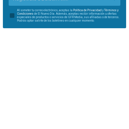
Al someter tu correo electrónico, aceptas la
Política de Privacidad
y
Términos y
Condiciones
de El Nuevo Día. Además, aceptas recibir información u ofertas
especiales de productos o servicios de GFR Media, sus afiliadas o de terceros.
Podrás optar salirte de los boletines en cualquier momento.