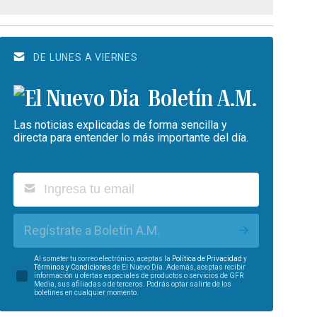
DE LUNES A VIERNES
Boletín A.M.
Las noticias explicadas de forma sencilla y
directa para entender lo más importante del día.
Regístrate a Boletín A.M.
Al someter tu correo electrónico, aceptas la
Política de Privacidad
y
Términos y Condiciones
de El Nuevo Día. Además, aceptas recibir
información u ofertas especiales de productos o servicios de GFR
Media, sus afiliadas o de terceros. Podrás optar salirte de los
boletines en cualquier momento.