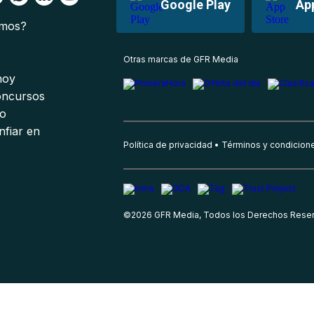
Google Play
Ap
omos?
s
Otras marcas de GFR Media
 hoy
oncursos
io
nfiar en
Política de privacidad
Términos y condicion
©
2026
GFR Media, Todos los Derechos Rese