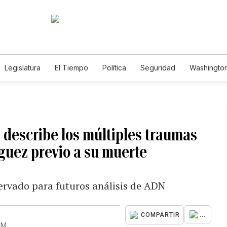
Legislatura
El Tiempo
Política
Seguridad
Washington
le
a describe los múltiples traumas
guez previo a su muerte
servado para futuros análisis de ADN
...
COMPARTIR
PM