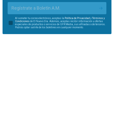
Regístrate a Boletín A.M.
Al someter tu correo electrónico, aceptas la
Política de Privacidad
y
Términos y
Condiciones
de El Nuevo Día. Además, aceptas recibir información u ofertas
especiales de productos o servicios de GFR Media, sus afiliadas o de terceros.
Podrás optar salirte de los boletines en cualquier momento.