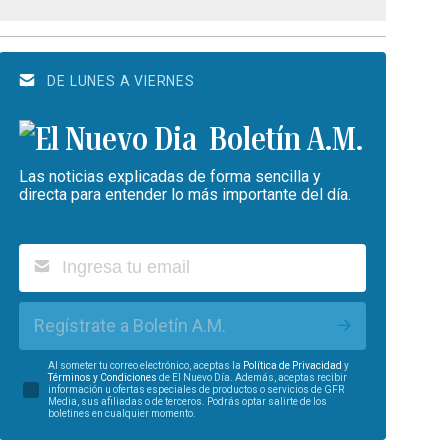
DE LUNES A VIERNES
Boletín A.M.
Las noticias explicadas de forma sencilla y
directa para entender lo más importante del día.
Regístrate a Boletín A.M.
Al someter tu correo electrónico, aceptas la
Política de Privacidad
y
Términos y Condiciones
de El Nuevo Día. Además, aceptas recibir
información u ofertas especiales de productos o servicios de GFR
Media, sus afiliadas o de terceros. Podrás optar salirte de los
boletines en cualquier momento.