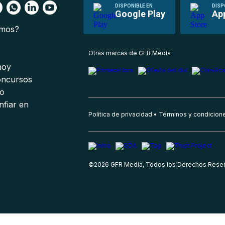
DISPONIBLE EN
DISP
Google Play
Ap
omos?
s
Otras marcas de GFR Media
 hoy
oncursos
io
nfiar en
Política de privacidad
Términos y condicion
©
2026
GFR Media, Todos los Derechos Rese