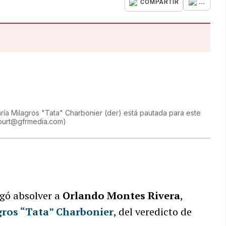
...
COMPARTIR
ría Milagros "Tata" Charbonier (der) está pautada para este
court@gfrmedia.com
)
gó absolver a
Orlando Montes Rivera
,
gros “Tata” Charbonier
, del veredicto de