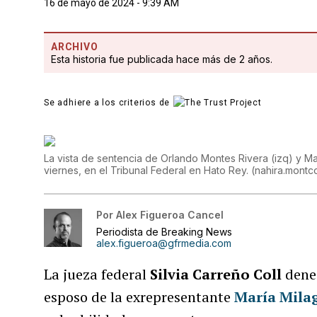
16 de mayo de 2024 - 9:39 AM
ARCHIVO
Esta historia fue publicada hace más de 2 años.
Se adhiere a los criterios de
La vista de sentencia de Orlando Montes Rivera (izq) y Ma
viernes, en el Tribunal Federal en Hato Rey.
(
nahira.mont
Por
Alex Figueroa Cancel
Periodista de Breaking News
alex.figueroa@gfrmedia.com
La jueza federal
Silvia Carreño Coll
dene
esposo de la exrepresentante
María Mila