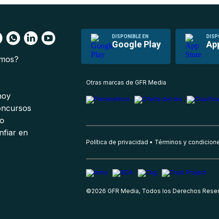
DISPONIBLE EN
DISP
Google Play
Ap
omos?
s
Otras marcas de GFR Media
 hoy
oncursos
io
nfiar en
Política de privacidad
Términos y condicion
©
2026
GFR Media, Todos los Derechos Rese