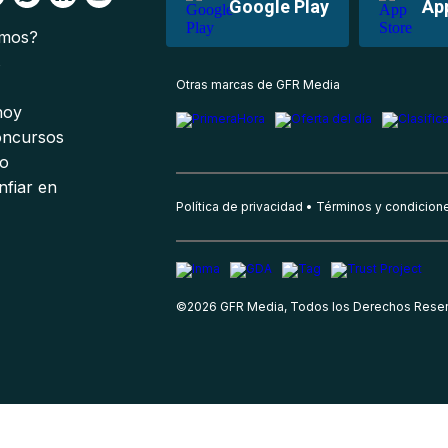
Google Play
Ap
omos?
s
Otras marcas de GFR Media
 hoy
oncursos
io
nfiar en
Política de privacidad
Términos y condicion
©
2026
GFR Media, Todos los Derechos Rese