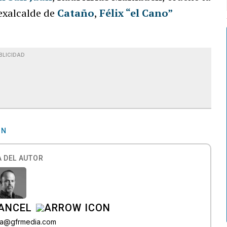
 exalcalde de
Cataño
,
Félix “el Cano”
BLICIDAD
ÓN
 DEL AUTOR
CANCEL
roa@gfrmedia.com