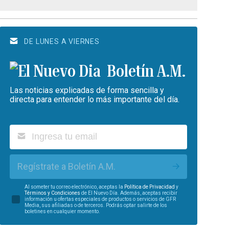
DE LUNES A VIERNES
Boletín A.M.
Las noticias explicadas de forma sencilla y
directa para entender lo más importante del día.
Regístrate a Boletín A.M.
Al someter tu correo electrónico, aceptas la
Política de Privacidad
y
Términos y Condiciones
de El Nuevo Día. Además, aceptas recibir
información u ofertas especiales de productos o servicios de GFR
Media, sus afiliadas o de terceros. Podrás optar salirte de los
boletines en cualquier momento.