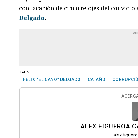
confiscación de cinco relojes del convicto
Delgado
.
PU
TAGS
FÉLIX “EL CANO” DELGADO
CATAÑO
CORRUPCI
ACERCA
ALEX FIGUEROA 
alex.figue