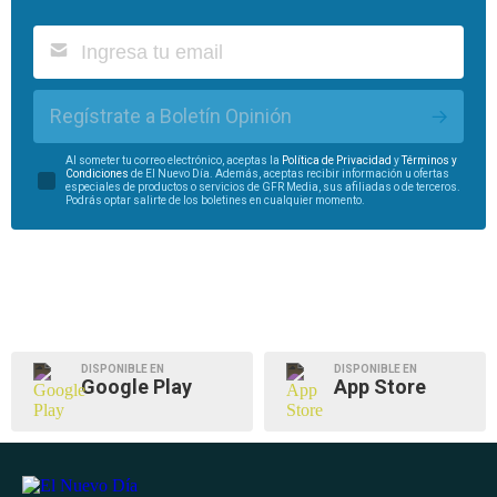
Regístrate a Boletín Opinión
Al someter tu correo electrónico, aceptas la
Política de Privacidad
y
Términos y
Condiciones
de El Nuevo Día. Además, aceptas recibir información u ofertas
especiales de productos o servicios de GFR Media, sus afiliadas o de terceros.
Podrás optar salirte de los boletines en cualquier momento.
DISPONIBLE EN
DISPONIBLE EN
Google Play
App Store