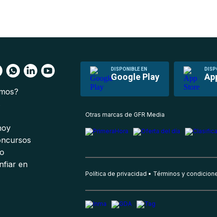
DISPONIBLE EN
DISP
Google Play
Ap
omos?
s
Otras marcas de GFR Media
 hoy
oncursos
io
nfiar en
Política de privacidad
Términos y condicion