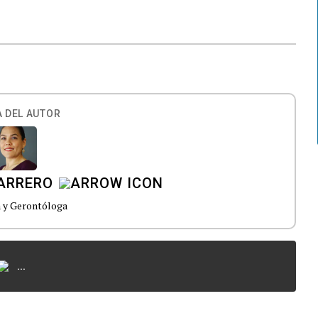
 DEL AUTOR
MARRERO
a y Gerontóloga
...