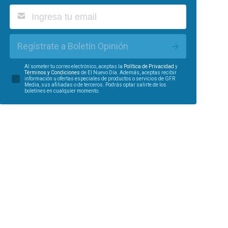
Regístrate a Boletín Opinión
Al someter tu correo electrónico, aceptas la
Política de Privacidad
y
Términos y Condiciones
de El Nuevo Día. Además, aceptas recibir
información u ofertas especiales de productos o servicios de GFR
Media, sus afiliadas o de terceros. Podrás optar salirte de los
boletines en cualquier momento.