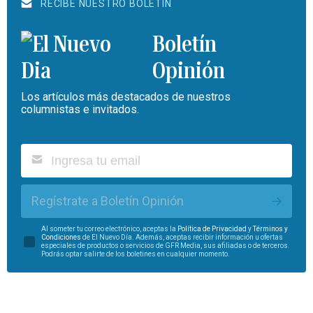
RECIBE NUESTRO BOLETÍN
Boletín
Opinión
Los artículos más destacados de nuestros
columnistas e invitados.
Regístrate a Boletín Opinión
Al someter tu correo electrónico, aceptas la
Política de Privacidad
y
Términos y
Condiciones
de El Nuevo Día. Además, aceptas recibir información u ofertas
especiales de productos o servicios de GFR Media, sus afiliadas o de terceros.
Podrás optar salirte de los boletines en cualquier momento.