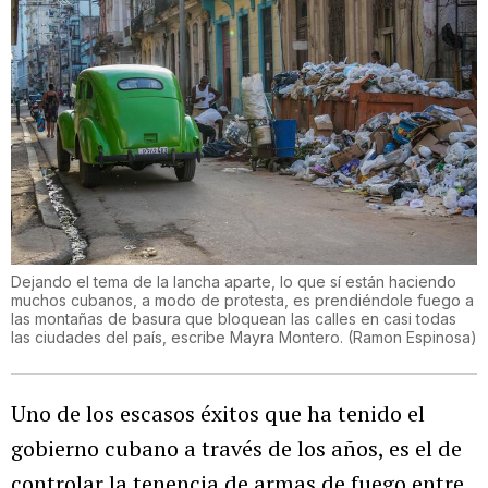
Dejando el tema de la lancha aparte, lo que sí están haciendo
muchos cubanos, a modo de protesta, es prendiéndole fuego a
las montañas de basura que bloquean las calles en casi todas
las ciudades del país, escribe Mayra Montero.
(
Ramon Espinosa
)
Uno de los escasos éxitos que ha tenido el
gobierno cubano a través de los años, es el de
controlar la tenencia de armas de fuego entre