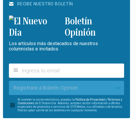
RECIBE NUESTRO BOLETÍN
Boletín
Opinión
Los artículos más destacados de nuestros
columnistas e invitados.
Regístrate a Boletín Opinión
Al someter tu correo electrónico, aceptas la
Política de Privacidad
y
Términos y
Condiciones
de El Nuevo Día. Además, aceptas recibir información u ofertas
especiales de productos o servicios de GFR Media, sus afiliadas o de terceros.
Podrás optar salirte de los boletines en cualquier momento.