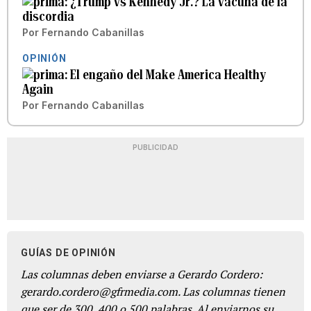
¿Trump vs Kennedy Jr.? La vacuna de la
discordia
Por
Fernando Cabanillas
OPINIÓN
El engaño del Make America Healthy
Again
Por
Fernando Cabanillas
PUBLICIDAD
GUÍAS DE OPINIÓN
Las columnas deben enviarse a Gerardo Cordero:
gerardo.cordero@gfrmedia.com. Las columnas tienen
que ser de 300, 400 o 500 palabras. Al enviarnos su