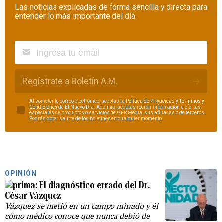
Las noticias explicadas de forma sencilla y directa para
entender lo más importante del día.
Regístrate a Boletín A.M.
Al someter tu correo electrónico, aceptas la
Política de Privacidad
y
Términos y
Condiciones
de El Nuevo Día. Además, aceptas recibir información u ofertas
especiales de productos o servicios de GFR Media, sus afiliadas o de terceros.
Podrás optar salirte de los boletines en cualquier momento.
OPINIÓN
El diagnóstico errado del Dr.
César Vázquez
Vázquez se metió en un campo minado y él
cómo médico conoce que nunca debió de