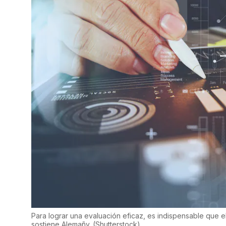
Para lograr una evaluación eficaz, es indispensable que e
sostiene Alemañy.
(
Shutterstock
)