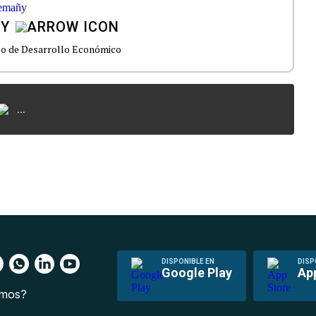
ÑY
co de Desarrollo Económico
...
DISPONIBLE EN
DISP
Google Play
Ap
omos?
s