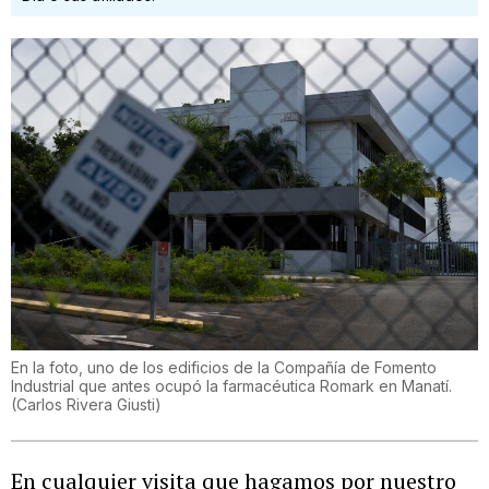
En la foto, uno de los edificios de la Compañía de Fomento
Industrial que antes ocupó la farmacéutica Romark en Manatí.
(
Carlos Rivera Giusti
)
En cualquier visita que hagamos por nuestro