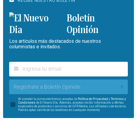
RECIBE NUESTRO BOLETÍN
Boletín
Opinión
Los artículos más destacados de nuestros
columnistas e invitados.
Regístrate a Boletín Opinión
Al someter tu correo electrónico, aceptas la
Política de Privacidad
y
Términos y
Condiciones
de El Nuevo Día. Además, aceptas recibir información u ofertas
especiales de productos o servicios de GFR Media, sus afiliadas o de terceros.
Podrás optar salirte de los boletines en cualquier momento.