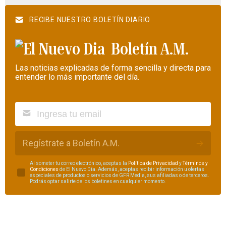
RECIBE NUESTRO BOLETÍN DIARIO
Boletín A.M.
Las noticias explicadas de forma sencilla y directa para
entender lo más importante del día.
Regístrate a Boletín A.M.
Al someter tu correo electrónico, aceptas la
Política de Privacidad
y
Términos y
Condiciones
de El Nuevo Día. Además, aceptas recibir información u ofertas
especiales de productos o servicios de GFR Media, sus afiliadas o de terceros.
Podrás optar salirte de los boletines en cualquier momento.