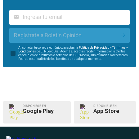
Regístrate a Boletín Opinión
Al someter tu correo electrónico, aceptas la
Política de Privacidad
y
Términos y
Condiciones
de El Nuevo Día. Además, aceptas recibir información u ofertas
especiales de productos o servicios de GFR Media, sus afiliadas o de terceros.
Podrás optar salirte de los boletines en cualquier momento.
DISPONIBLE EN
DISPONIBLE EN
Google Play
App Store