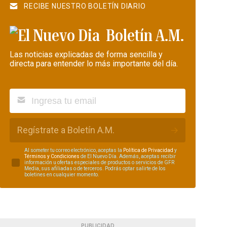
RECIBE NUESTRO BOLETÍN DIARIO
Boletín A.M.
Las noticias explicadas de forma sencilla y
directa para entender lo más importante del día.
Regístrate a Boletín A.M.
Al someter tu correo electrónico, aceptas la
Política de Privacidad
y
Términos y Condiciones
de El Nuevo Día. Además, aceptas recibir
información u ofertas especiales de productos o servicios de GFR
Media, sus afiliadas o de terceros. Podrás optar salirte de los
boletines en cualquier momento.
PUBLICIDAD