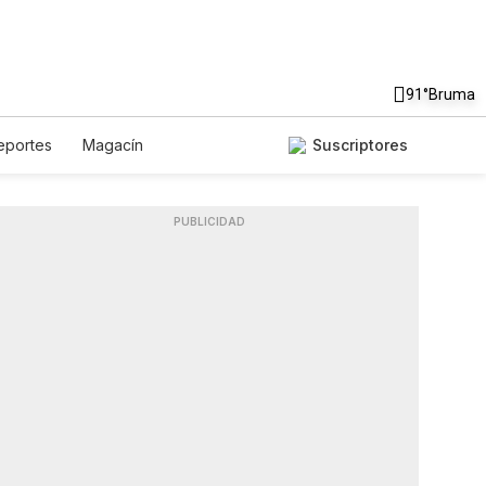
91°
Bruma
eportes
Magacín
Suscriptores
ronomía
De Viaje
Tecnología
róscopos
Newsletters
PUBLICIDAD