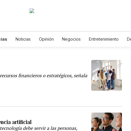
cias
Noticias
Opinión
Negocios
Entretenimiento
D
 Vida
Mundo
Estados Unidos
Ciencia y Ambiente
Gast
Lotería
Vídeos
Fotogalerías
English
Podcasts
Ho
Edictos
Especiales
ecursos financieros o estratégicos, señala
ncia artificial
tecnología debe servir a las personas,