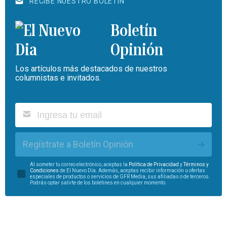
RECIBE NUESTRO BOLETÍN
Boletín
Opinión
Los artículos más destacados de nuestros
columnistas e invitados.
Regístrate a Boletín Opinión
Al someter tu correo electrónico, aceptas la
Política de Privacidad
y
Términos y
Condiciones
de El Nuevo Día. Además, aceptas recibir información u ofertas
especiales de productos o servicios de GFR Media, sus afiliadas o de terceros.
Podrás optar salirte de los boletines en cualquier momento.